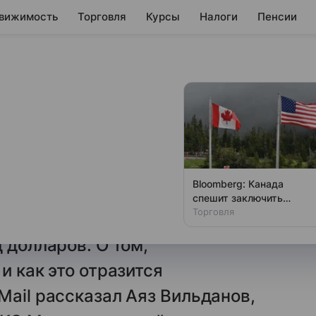
вижимость
Торговля
Курсы
Налоги
Пенсии
ожном периоде для
зов De Beers Group накопила
Bloomberg: Канада
х камней со времен
спешит заключить
торговое соглашение с
Торговля
ак сообщала FT, речь идет
США
 долларов. О том,
и как это отразится
Mail рассказал Аяз Вильданов,