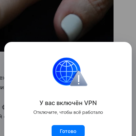
еживает сложный период. У глобальных
нижаются цены», — отметил он.
У вас включ
ён
V
P
N
 фоне избыточных запасов у индийских
Отключите, чтобы всё работало
 огранки, а также снижения активности
Готово