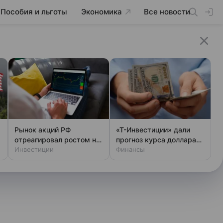
Пособия и льготы
Экономика
Все новости
Рынок акций РФ
«Т-Инвестиции» дали
отреагировал ростом на
прогноз курса доллара
возможный визит
Инвестиции
до конца года
Финансы
Уиткоффа и Кушнера