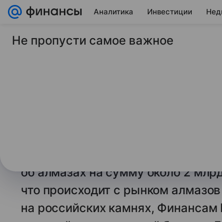
Аналитика
Инвестиции
Нед
Не пропусти самое важное
28 декабря 2024
Финансы Mail
Брокер заявил о сл
рынка алмазов
Крупнейший в мире добытчик алма
самый большой запас драгоценны
финансового кризиса 2008 года. К
об алмазах на сумму около 2 млрд
что происходит с рынком алмазов 
на российских камнях, Финансам 