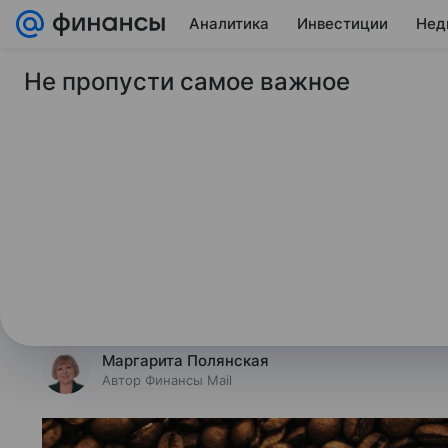
Аналитика
Инвестиции
Нед
Не пропусти самое важное
9 февраля 2026
Финансы Mail
Бразилия в январе 
поставки кофе в Ро
Бразилия в январе сократила пос
рынок примерно на треть в годо
Новости по данным бразильской 
Маргарита Полянская
Автор Финансы Mail