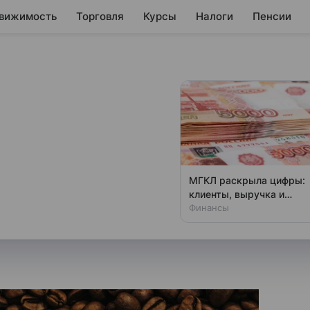
вижимость
Торговля
Курсы
Налоги
Пенсии
сократила
ссию
тавки кофе на российский
МГКЛ раскрыла цифры:
вом выражении, подсчитало РИА
клиенты, выручка и
амбициозные планы
Финансы
статслужбы.