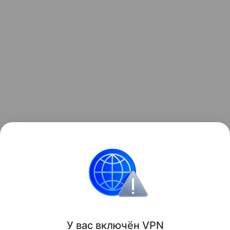
По словам Титова, туристов принимают многие
винодельни — и в Краснодарском крае, и в Крыму,
и в Дагестане.
У вас включ
ён
V
P
N