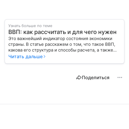
Узнать больше по теме
ВВП: как рассчитать и для чего нужен
Это важнейший индикатор состояния экономики
страны. В статье расскажем о том, что такое ВВП,
какова его структура и способы расчета, а также
приведем прогноз эксперта о росте валового
Читать дальше
внутреннего продукта в России в 2026 году.
Поделиться