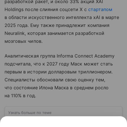
разработкой ракет, и около 33% акций XAI
Holdings после слияния соцсети X с
стартапом
в области искусственного интеллекта xAI в марте
2025 года. Ему также принадлежит компания
Neuralink, которая занимается разработкой
мозговых чипов.
Аналитическая группа Informa Connect Academy
подсчитала, что к 2027 году Маск может стать
первым в истории долларовым триллионером.
Специалисты обосновали свою оценку тем,
что состояние Илона Маска в среднем росло
на 110% в год.
Узнать больше по теме
Компания Tesla: деятельность,
финансы и перспективы в 2026 году