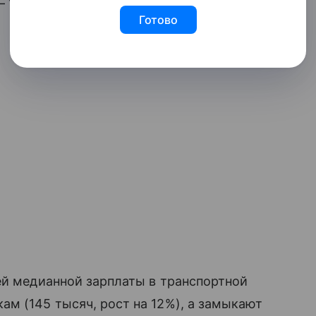
150 тысяч, рост на 7%.
Готово
ей медианной зарплаты в транспортной
м (145 тысяч, рост на 12%), а замыкают