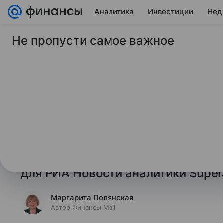
Аналитика
Инвестиции
Нед
Не пропусти самое важное
22 января 2026
Финансы Mail
Больше всех на тра
зарабатывают водит
Самая высокая средняя медианна
отрасли России на сегодня - у во
они же вошли и в число лидеров п
для РИА Новости аналитики Super
Маргарита Полянская
Автор Финансы Mail