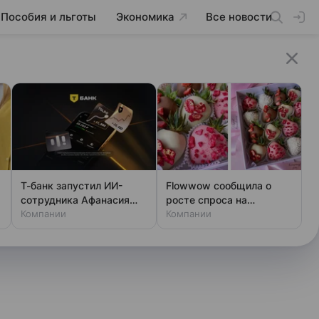
Пособия и льготы
Экономика
Все новости
Т-банк запустил ИИ-
Flowwow сообщила о
сотрудника Афанасия
росте спроса на
для сложных сценариев
Компании
клубнику в шоколаде в
Компании
обслуживания
РФ на 26%