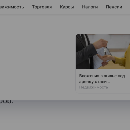
вижимость
Торговля
Курсы
Налоги
Пенсии
нспорте в России
ели грузовиков
я зарплата в транспортной
Вложения в жилье под
дителей большегрузов, причем
аренду стали
убыточными в России
Недвижимость
о темпам роста, подсчитали
Job.