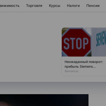
вижимость
Торговля
Курсы
Налоги
Пенсии
жит санкции
 навредят стране
Радев заявил, что его страна
Неожиданный поворот:
отив России, способных
прибыль Siemens
шокировала рынок
Финансы
мике. Соответствующее