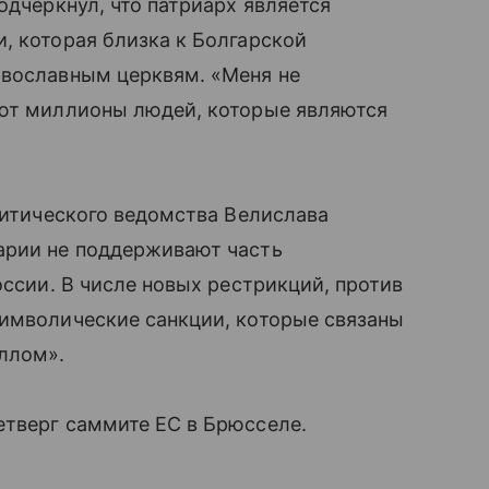
одчеркнул, что патриарх является
, которая близка к Болгарской
авославным церквям. «Меня не
уют миллионы людей, которые являются
олитического ведомства Велислава
арии не поддерживают часть
оссии. В числе новых рестрикций, против
символические санкции, которые связаны
ллом».
етверг саммите ЕС в Брюсселе.