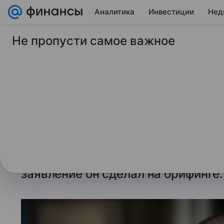
Аналитика
Инвестиции
Нед
Не пропусти самое важное
18 июня 2026
Финансы Mail
Болгария не поддер
против РФ, которые
Премьер-министр Болгарии Румен 
не допустит введения санкций пр
нанести ущерб болгарской эконо
заявление он сделал на брифинге.