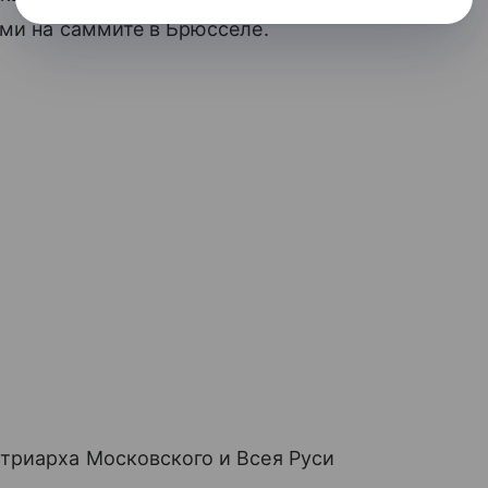
ми на саммите в Брюсселе.
триарха Московского и Всея Руси