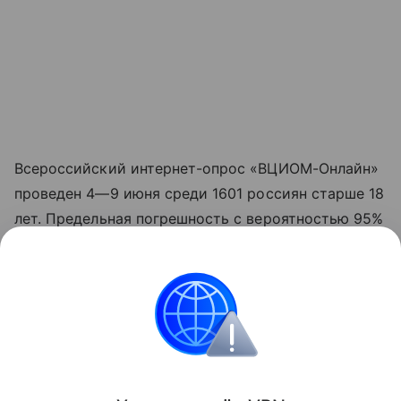
Всероссийский интернет-опрос «ВЦИОМ-Онлайн»
проведен
4—9 июня
среди 1601 россиян старше 18
лет. Предельная погрешность с вероятностью 95%
не превышает 2,5%.
Данная информация носит исключительно
информационный (ознакомительный) характер
и не является индивидуальной инвестиционной
рекомендацией.