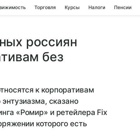
вижимость
Торговля
Курсы
Налоги
Пенсии
ных россиян
ативам без
тносятся к корпоративам
 энтузиазма, сказано
нга «Ромир» и ретейлера Fix
оряжении которого есть