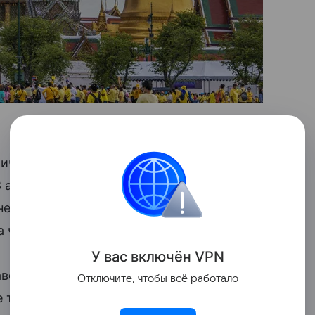
еличила свою долю в Kasikornbank
8 апреля, когда кредитная организация
еров, энергетическая
 четвертое место с долей 3,49%.
У вас включ
ён
V
P
N
вершила слияние с Intouch Holdings Pcl,
Отключите, чтобы всё работало
е телекоммуникационной компании