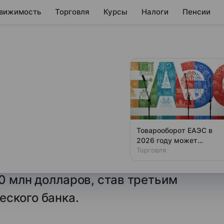
вижимость
Торговля
Курсы
Налоги
Пенсии
 Таиланда стал
не акционером
страны
Товарооборот ЕАЭС в
2026 году может
уемая самым богатым человеком
вырасти на 7,3%, до $10
Торговля
величила свою долю
млрд
10 млн долларов, став третьим
еского банка.