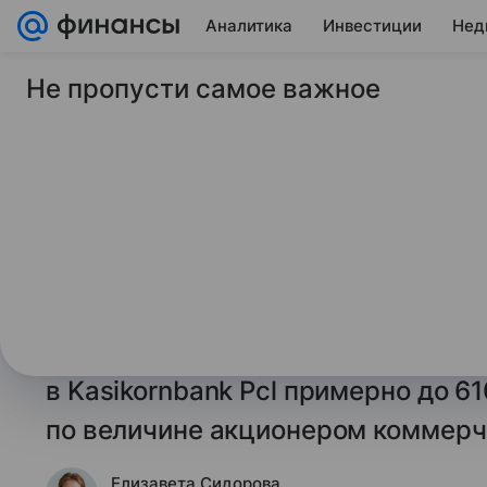
Аналитика
Инвестиции
Нед
Не пропусти самое важное
19 мая 2025
Финансы Mail
Богатейший человек
третьим по величи
крупнейшего банка 
Gulf Development Pcl, контролир
Таиланда Саратом Ратанавади, у
в Kasikornbank Pcl примерно до 6
по величине акционером коммерч
Елизавета Сидорова