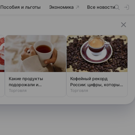
Пособия и льготы
Экономика
Все новости
Какие продукты
Кофейный рекорд
подорожали и
России: цифры, которые
2
подешевели в России
Торговля
поражают
Торговля