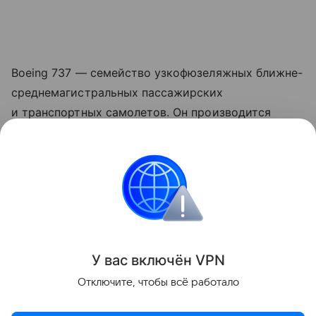
Boeing 737 — семейство узкофюзеляжных ближне-
среднемагистральных пассажирских
и транспортных самолетов. Он производится
корпорацией Boeing с 1967 года. Boeing 737 стал
самым массовым пассажирским самолетом
за всю историю пассажирского авиастроения,
13 марта 2018 года был поставлен 10-тысячный
самолет.
Поделиться
У вас включ
ён
V
P
N
Отключите, чтобы всё работало