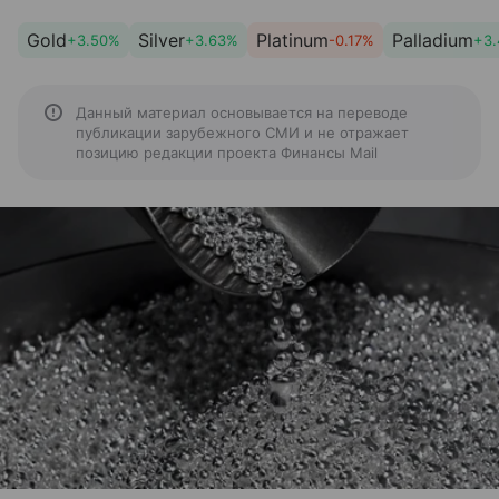
Gold
Silver
Platinum
Palladium
+3.50%
+3.63%
-0.17%
+3
Данный материал основывается на переводе
публикации зарубежного СМИ и не отражает
позицию редакции проекта Финансы Mail