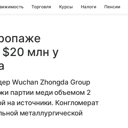
вижимость
Торговля
Курсы
Налоги
Пенсии
пропаже
 $20 млн у
а
дер Wuchan Zhongda Group
ажи партии меди объемом 2
ой на источники. Конгломерат
альной металлургической