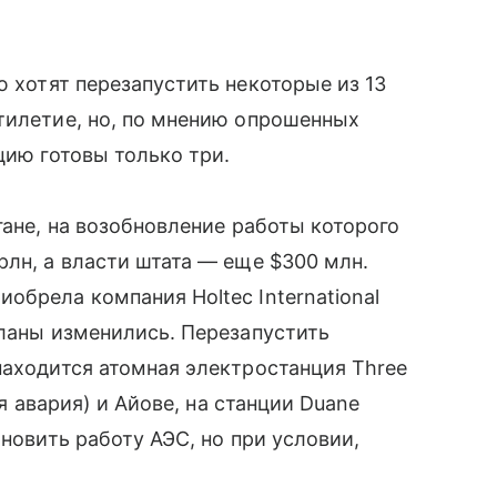
 хотят перезапустить некоторые из 13
тилетие, но, по мнению опрошенных
цию готовы только три.
гане, на возобновление работы которого
рлн, а власти штата — еще $300 млн.
обрела компания Holtec International
планы изменились. Перезапустить
находится атомная электростанция Three
ая авария) и Айове, на станции Duane
бновить работу АЭС, но при условии,