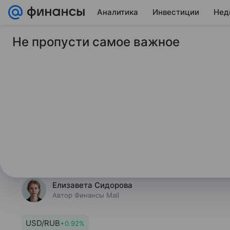
Аналитика
Инвестиции
Нед
Не пропусти самое важное
31 марта 2025
Финансы Mail
Bloomberg объяснил
успокаивает инвест
Власти Таиланда стремились усп
поскольку фондовая биржа готови
мощного землетрясения в пятниц
Елизавета Сидорова
Автор Финансы Mail
USD/RUB
+0.92%