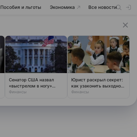
Пособия и льготы
Экономика
Все новости
Сенатор США назвал
Юрист раскрыл секрет:
«выстрелом в ногу»
как узаконить выходной
проект санкций против
Финансы
1 сентября
Финансы
РФ