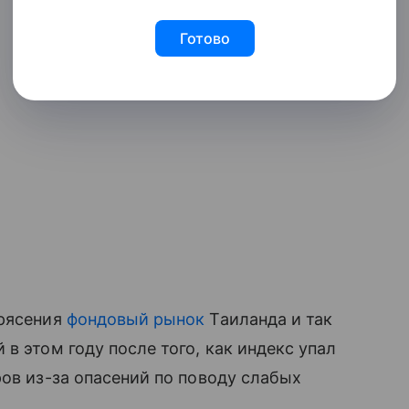
Готово
трясения
фондовый рынок
Таиланда и так
в этом году после того, как индекс упал
ров из-за опасений по поводу слабых