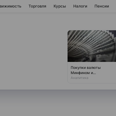
вижимость
Торговля
Курсы
Налоги
Пенсии
, зачем Таиланд
оров
окоить нервы инвесторов,
Покупки валюты
лась возобновить торги после
Минфином и
спекулянтами разогнали
Аналитика
у.
курс до 83 руб./$