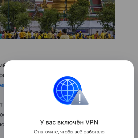
ий, котирующихся на Тайской
фондовой
финге Асадей Конгсири, президент
erg
.
т справиться с ситуацией после
сть, не влияя
У вас включ
ён
V
P
N
ующихся на бирже.
Отключите, чтобы всё работало