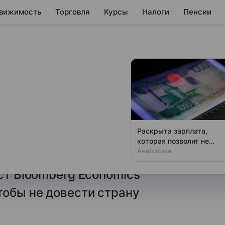
вижимость
Торговля
Курсы
Налоги
Пенсии
накрывает
3% кв/кв с поправкой
Раскрыта зарплата,
есяцы Центробанку придется
которая позволит не
чувствовать зависти
Аналитика
я экономического роста
ст Bloomberg Economics
тобы не довести страну