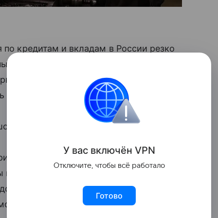
 по кредитам и вкладам в России резко
 пытался сдержать
инфляцию
и охладить
рвый квартал 2025 года показывают,
ь сократилась, а инфляция замедлилась.
о, констатирует экономист агентства.
У вас включ
ён
V
P
N
ридется балансировать между рисками
Отключите, чтобы всё работало
ы не довести экономику до
рецессии
.
е достигнет прогнозируемых
Готово
е может помочь экономике избежать