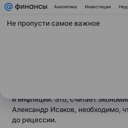
Аналитика
Инвестиции
Нед
Не пропусти самое важное
4 мая 2025
Финансы Mail
Bloomberg: Россию 
рецессия
В I кв. ВВП России снизился на 1,
на сезонность, и в ближайшие м
балансировать между рисками дл
и инфляции. Это, считает экономи
Александр Исаков, необходимо, ч
до рецессии.