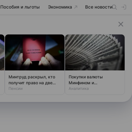
Пособия и льготы
Экономика
Все новости
Минтруд раскрыл, кто
Покупки валюты
получит право на две
Минфином и
пенсии
Пенсии
спекулянтами разогнали
Аналитика
курс до 83 руб./$