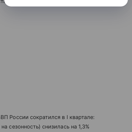
тавку во 2 квартале.
ВП России сократился в I квартале:
 на сезонность) снизилась на 1,3%