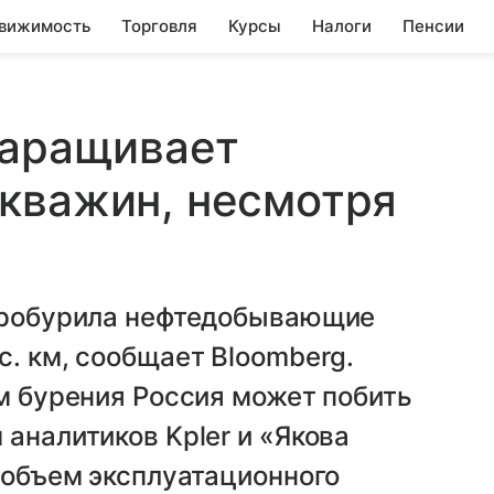
вижимость
Торговля
Курсы
Налоги
Пенсии
наращивает
кважин, несмотря
 пробурила нефтедобывающие
с. км, сообщает Bloomberg.
ам бурения Россия может побить
аналитиков Kpler и «Якова
д объем эксплуатационного