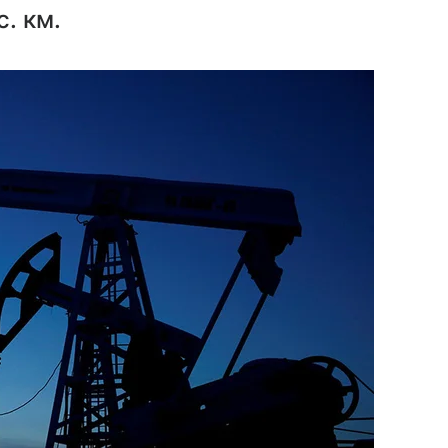
. км.