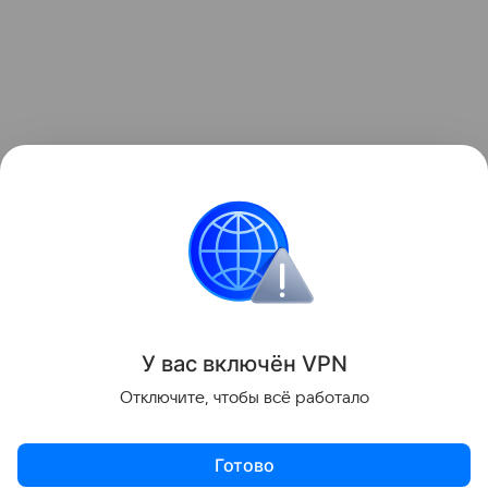
Данный материал основывается на переводе
публикации зарубежного СМИ и не отражает
позицию редакции проекта Финансы Mail
У вас включ
ён
V
P
N
Поделиться
Отключите, чтобы всё работало
Готово