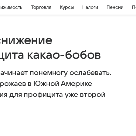
вижимость
Торговля
Курсы
Налоги
Пенсии
П
снижение
цита какао-бобов
ачинает понемногу ослабевать.
 урожаев в Южной Америке
ия для профицита уже второй