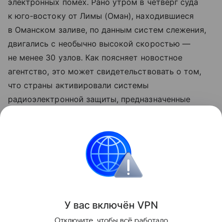
электронных помех. Рано утром в четверг суда
к юго-востоку от Лимы (Оман), находившиеся
в Оманском заливе, по данным систем слежения,
двигались с необычно высокой скоростью —
не менее 30 узлов. Как поясняет новостное
агентство, это может свидетельствовать о том,
что страны активировали системы
радиоэлектронной защиты, предназначенные
для противодействия атакам беспилотников
на критически важную инфраструктуру. Работа
таких систем способна искажать сигналы судовых
транспондеров, что, в свою очередь, влияет
на достоверность данных о местоположении
судов.
У вас включ
ён
V
P
N
Поделиться
Отключите, чтобы всё работало