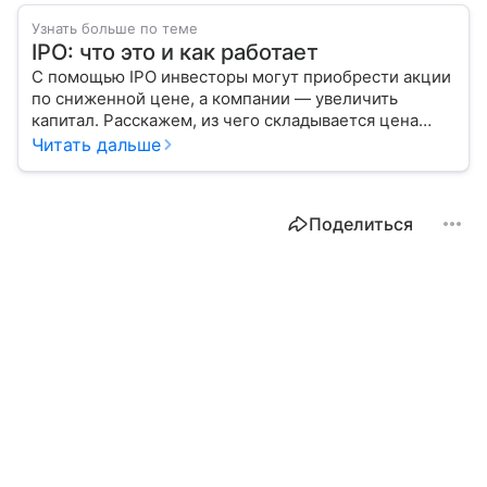
Узнать больше по теме
IPO: что это и как работает
С помощью IPO инвесторы могут приобрести акции
по сниженной цене, а компании — увеличить
капитал. Расскажем, из чего складывается цена
размещения ценных бумаг, какие есть плюсы
Читать дальше
и минусы такого входа на биржу.
Поделиться