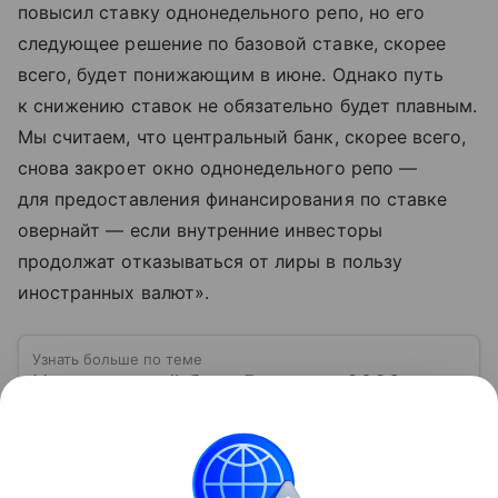
повысил ставку однонедельного репо, но его
следующее решение по базовой ставке, скорее
всего, будет понижающим в июне. Однако путь
к снижению ставок не обязательно будет плавным.
Мы считаем, что центральный банк, скорее всего,
снова закроет окно однонедельного репо —
для предоставления финансирования по ставке
овернайт — если внутренние инвесторы
продолжат отказываться от лиры в пользу
иностранных валют».
Узнать больше по теме
Центральный банк России в 2026 году:
кому принадлежит и на чем
зарабатывает
Главное финансовое учреждение нашей страны —
Центральный банк России. Именно он определяет