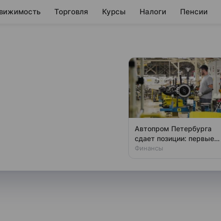
вижимость
Торговля
Курсы
Налоги
Пенсии
расширил квоты на
 резкого роста
Автопром Петербурга
сдает позиции: первые
 квот не означает,
потери за три года
Финансы
купки или делает ставку