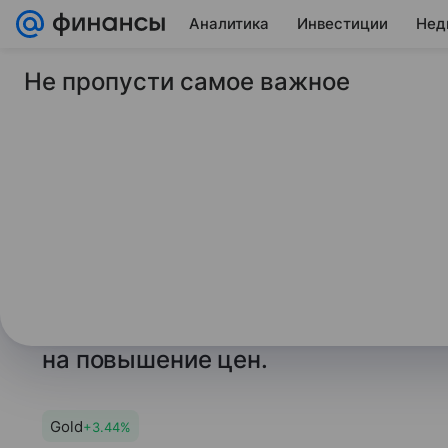
Аналитика
Инвестиции
Нед
Не пропусти самое важное
14 апреля 2025
ТАСС
Bloomberg: ЦБ КНР 
импорт золота из-за
спроса
По данным агентства, расширение
что регулятор сам увеличивает за
на повышение цен.
Gold
+3.44%