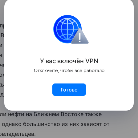
 при котором суда пересекают пролив с
 Bloomberg, таким образом ADNOC
и сжиженного природного газа, несмотря
и агентства утверждают, что компания
У вас включ
ён
V
P
N
ическим оператором Navig8 и химической
Отключите, чтобы всё работало
рохождения Ормузского пролива грузы
ья вблизи портов Фуджайра (ОАЭ) и
Готово
дии.
ели нефти на Ближнем Востоке также
 однако большинство из них зависят от
овладельцев.