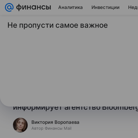
Аналитика
Инвестиции
Нед
Не пропусти самое важное
25 мая 2026
Финансы Mail
ADNOC применила «
для экспорта через
Национальная нефтяная компани
осуществляет транспортировку н
пролив с использованием «тенево
информирует агентство Bloomberg
Виктория Воропаева
Автор Финансы Mail