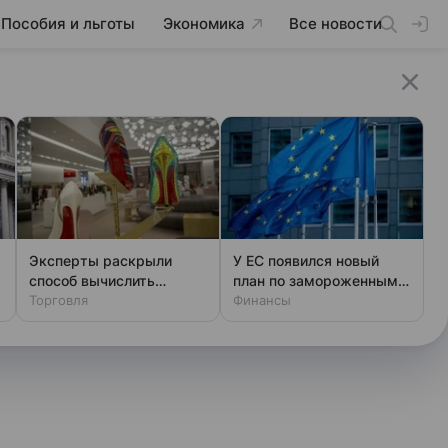
Пособия и льготы
Экономика
Все новости
Эксперты раскрыли
У ЕС появился новый
способ вычислить
план по замороженным
фальшивый люкс за
Торговля
активам России
Финансы
минуту