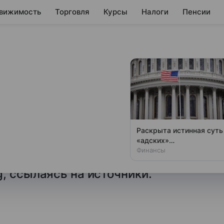
вижимость
Торговля
Курсы
Налоги
Пенсии
теневой транзит»
 Ормуз
я Абу-Даби (ADNOC)
Раскрыта истинная суть
ефти и газа через Ормузский
«адских»
антироссийских санкций
Финансы
го транзита». Об этом
США
, ссылаясь на источники.