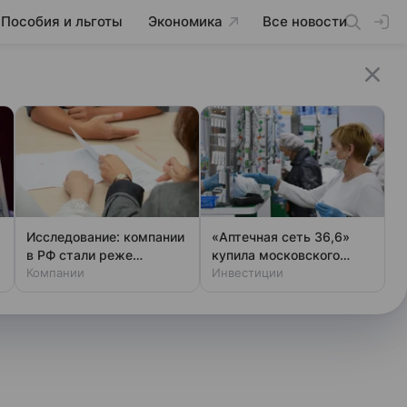
Пособия и льготы
Экономика
Все новости
Исследование: компании
«Аптечная сеть 36,6»
в РФ стали реже
купила московского
рассылать джоб-оферы
Компании
фармритейлера
Инвестиции
«Диалог»