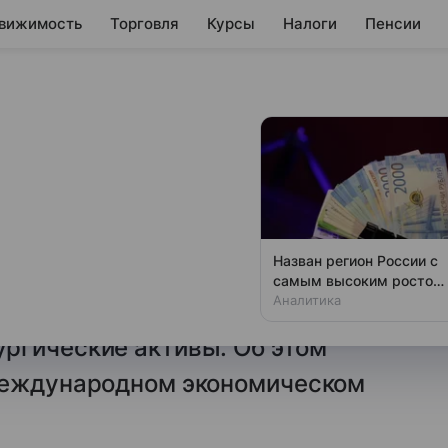
вижимость
Торговля
Курсы
Налоги
Пенсии
в рассказал об
 в $7 млрд
 ПАО «Северсталь» Алексей
Назван регион России с
ьшую ошибку в бизнесе
самым высоким ростом
зарплат за полгода
Аналитика
когда компания активно
ргические активы. Об этом
международном экономическом