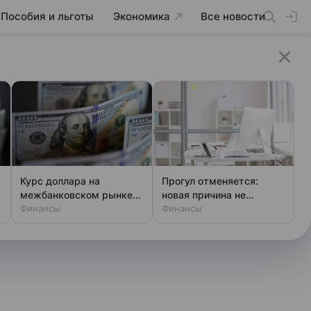
Пособия и льготы
Экономика
Все новости
Курс доллара на
Прогул отменяется:
межбанковском рынке
новая причина не
превысил 83 рубля
Финансы
выходить на работу
Финансы