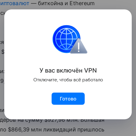
риптовалют
— биткойна и Ethereum
 снижение, свидетельствуют данные
я на 3,21% и находился на уровне
 $1,98 тыс.
У вас включ
ён
V
P
N
лизация всего криптовалютного рынка
Отключите, чтобы всё работало
59,7%) приходится на биткойн, $238,727
Готово
 мировые криптобиржи за сутки
деров на сумму $927,96 млн. Большая
оло $866,39 млн ликвидаций пришлось