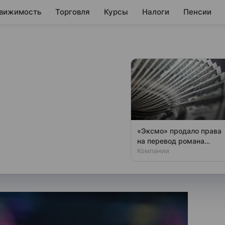
вижимость
Торговля
Курсы
Налоги
Пенсии
 снижаются на 3-
ов на утро 28 мая и выяснили,
«Эксмо» продало права
в этот день.
на перевод романа
«Фатум. Гаер» за $250
Компании
тысяч