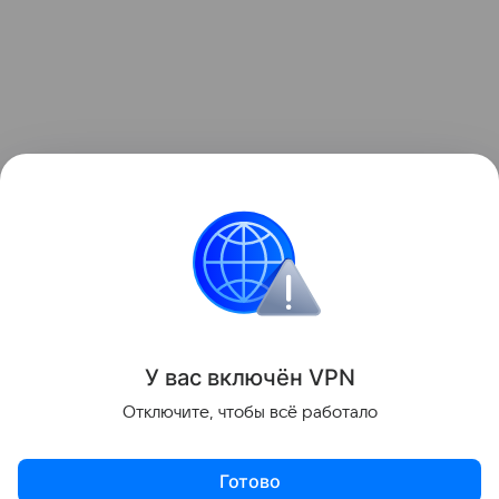
Узнать больше по теме
Что такое криптовалюта
В статье выясним, что такое криптовалюта, для чего
она нужна, как ее можно купить, хранить
и использовать.
Читать дальше
У вас включ
ён
V
P
N
Поделиться
Отключите, чтобы всё работало
Готово