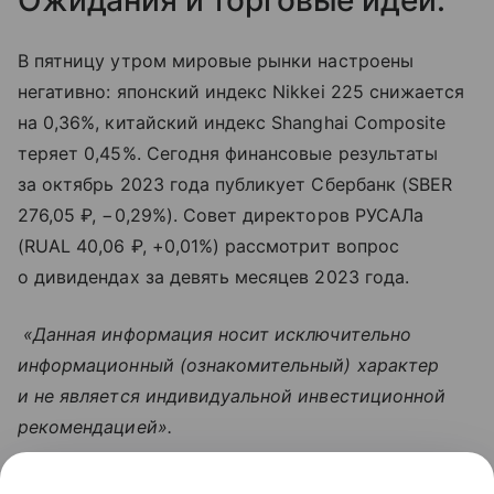
В пятницу утром мировые рынки настроены
негативно: японский индекс Nikkei 225 снижается
на 0,36%, китайский индекс Shanghai Composite
теряет 0,45%. Сегодня финансовые результаты
за октябрь 2023 года публикует Сбербанк (SBER
276,05 ₽, −0,29%). Совет директоров РУСАЛа
(RUAL 40,06 ₽, +0,01%) рассмотрит вопрос
о дивидендах за девять месяцев 2023 года.
​ «Данная информация носит исключительно
информационный (ознакомительный) характер
и не является индивидуальной инвестиционной
рекомендацией».
Узнать больше по теме