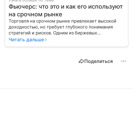
Узнать больше по теме
Фьючерс: что это и как его используют
на срочном рынке
Торговля на срочном рынке привлекает высокой
доходностью, но требует глубокого понимания
стратегий и рисков. Одним из биржевых
инструментов для краткосрочных инвестиций
Читать дальше
выступает фьючерс. Расскажем, в чем его
особенности.
Поделиться