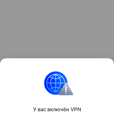
Узнать больше по теме
Безработица: 5 видов
В статье рассмотрим факторы, влияющие на
уровень безработицы, а также экономические и
социальные последствия этого явления.
Читать дальше
У вас включ
ён
V
P
N
Поделиться