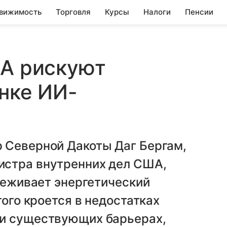
вижимость
Торговля
Курсы
Налоги
Пенсии
ША рискуют
онке ИИ-
 Северной Дакоты Даг Бергам,
истра внутренних дел США,
ереживает энергетический
того кроется в недостатках
 и существующих барьерах,