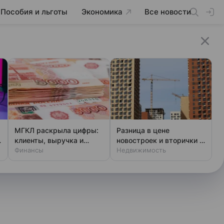
Пособия и льготы
Экономика
Все новости
МГКЛ раскрыла цифры:
Разница в цене
клиенты, выручка и
новостроек и вторички в
амбициозные планы
Финансы
Москве за год выросла
Недвижимость