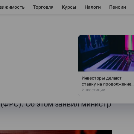
вижимость
Торговля
Курсы
Налоги
Пенсии
 сектора
одятся в рецессии
номика США в целом
Инвесторы делают
ко отдельные ее сектора
ставку на продолжение
смягчения политики ЦБ
Инвестиции
ом числе из-за политики
(ФРС). Об этом заявил министр