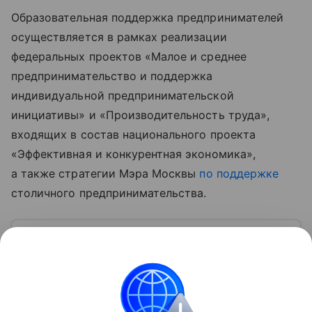
Образовательная поддержка предпринимателей
осуществляется в рамках реализации
федеральных проектов «Малое и среднее
предпринимательство и поддержка
индивидуальной предпринимательской
инициативы» и «Производительность труда»,
входящих в состав национального проекта
«Эффективная и конкурентная экономика»,
а также стратегии Мэра Москвы
по поддержке
столичного предпринимательства.
Узнать больше по теме
Малый бизнес: инструкция по
открытию в 2026 году
В статье расскажем о преимуществах и недостатках
малого бизнеса, доступных мерах поддержки, а
также о перспективных отраслях в 2026 году.