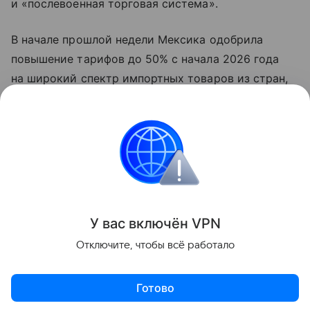
и «послевоенная торговая система».
В начале прошлой недели Мексика одобрила
повышение тарифов до 50% с начала 2026 года
на широкий спектр импортных товаров из стран,
не имеющих с ней соглашений о свободной
торговле, включая Индию, Китай, Южную Корею,
Таиланд и Индонезию. Индия уже начала
переговоры с Мексикой о смягчении последствий
высоких импортных пошлин.
Поделиться
У вас включ
ён
V
P
N
Отключите, чтобы всё работало
Готово