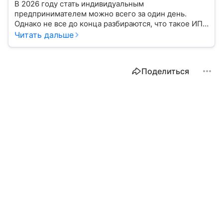
В 2026 году стать индивидуальным
предпринимателем можно всего за один день.
Однако не все до конца разбираются, что такое ИП,
какие есть нюансы в его оформлении. Подробнее
Читать дальше
разбираемся в статье.
Поделиться