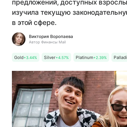
предложений, доступных взрослы
изучила текущую законодательну
в этой сфере.
Виктория Воропаева
Автор Финансы Mail
Gold
Silver
Platinum
Pallad
+3.44%
+4.57%
+2.39%