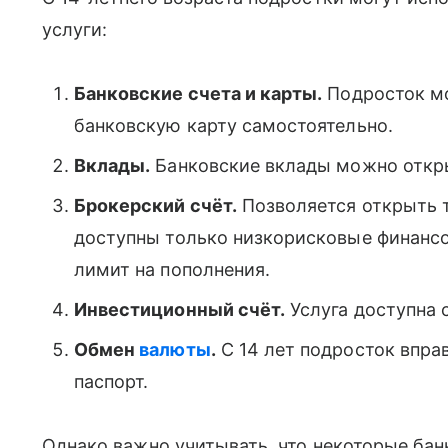
услуги:
Банковские счета и карты.
Подросток мо
банковскую карту самостоятельно.
Вклады.
Банковские вклады можно откры
Брокерский счёт.
Позволяется открыть т
доступны только низкорисковые финансо
лимит на пополнения.
Инвестиционный счёт.
Услуга доступна 
Обмен
валюты
.
С 14 лет подросток впра
паспорт.
Однако важно учитывать, что некоторые бан