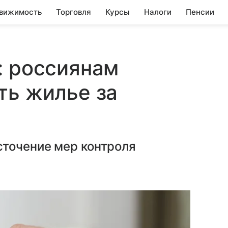
вижимость
Торговля
Курсы
Налоги
Пенсии
: россиянам
ть жилье за
точение мер контроля