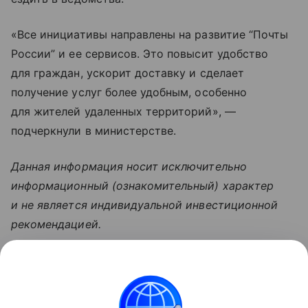
«Все инициативы направлены на развитие “Почты
России” и ее сервисов. Это повысит удобство
для граждан, ускорит доставку и сделает
получение услуг более удобным, особенно
для жителей удаленных территорий», —
подчеркнули в министерстве.
Данная информация носит исключительно
информационный (ознакомительный) характер
и не является индивидуальной инвестиционной
рекомендацией.
Узнать больше по теме
Доход: 5 основных видов
Рассказываем, что такое доход, какие бывают виды