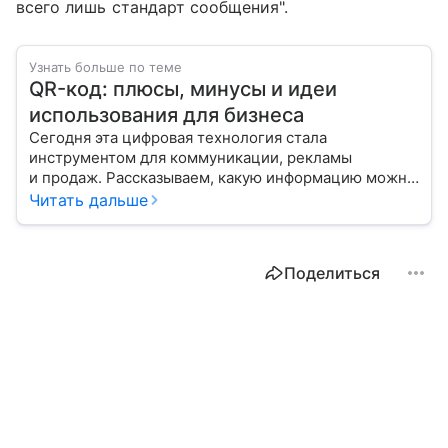
всего лишь стандарт сообщения".
Узнать больше по теме
QR-код: плюсы, минусы и идеи
использования для бизнеса
Сегодня эта цифровая технология стала
инструментом для коммуникации, рекламы
и продаж. Рассказываем, какую информацию можно
зашифровать в QR-коде и как «прочитать» его
Читать дальше
с помощью мобильного телефона.
Поделиться