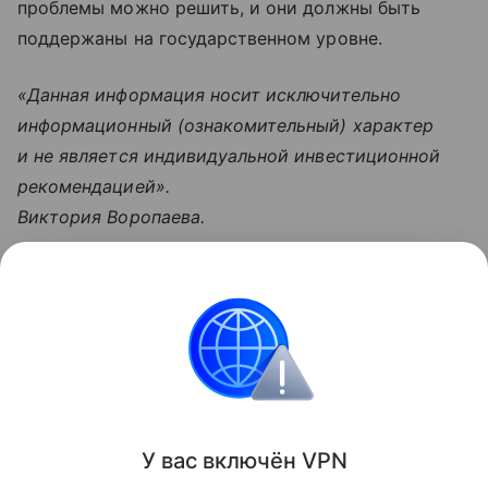
проблемы можно решить, и они должны быть
поддержаны на государственном уровне.
«Данная информация носит исключительно
информационный (ознакомительный) характер
и не является индивидуальной инвестиционной
рекомендацией».
Виктория Воропаева.
Узнать больше по теме
Контрагент: 4 способа проверить
В статье рассмотрим, кто такие контрагенты, а
также назовем аспекты их деятельности, которые
следует учитывать.
Читать дальше
У вас включ
ён
V
P
N
Поделиться