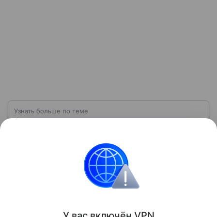
Узнать больше по теме
Финансовые риски: как сохранить
стабильность в условиях
неопределенности
Разбираемся, как распознать угрозы,
классифицировать финансовые риски и выбрать
стратегию защиты.
Читать дальше
У вас включ
ён
V
P
N