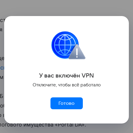
твии в вопросах банкротства,
я в рамках IX Восточного
цедурам банкротства физических
рской задолженности
, а также
У вас включ
ён
V
P
N
ом числе непрофильных активов.
Отключите, чтобы всё работало
КБ «Приморье» Андрей Зверев
Готово
проблемными активами
Сбербанка
 вопросам взаимодействия сторон
огового имущества «Portal DA».