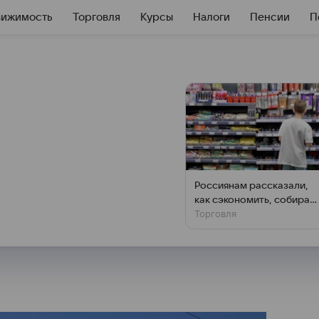
вижимость
Торговля
Курсы
Налоги
Пенсии
П
Сбер будут
ре урегулирования
Россиянам рассказали,
как сэкономить, собирая
рудничать по процедурам
Торговля
ребенка в школу
еских лиц.