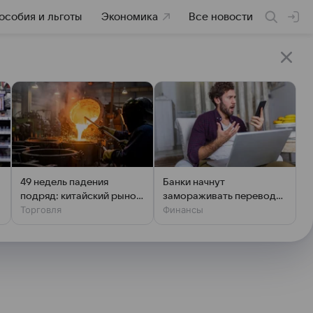
особия и льготы
Экономика
Все новости
49 недель падения
Банки начнут
подряд: китайский рынок
замораживать переводы:
Торговля
Финансы
стали в глубочайшем
новые правила для всех
кризисе