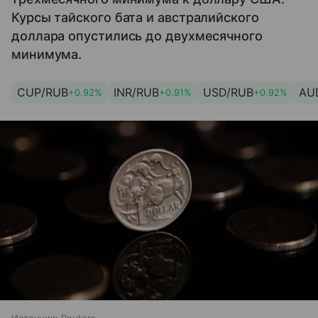
Курсы тайского бата и австралийского
доллара опустились до двухмесячного
минимума.
CUP/RUB
INR/RUB
USD/RUB
AU
+0.92%
+0.91%
+0.92%
Источник:
Reuters