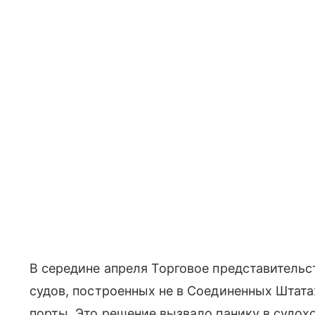
В середине апреля Торговое представительс
судов, построенных не в Соединенных Штата
порты. Это решение вызвало панику в судо