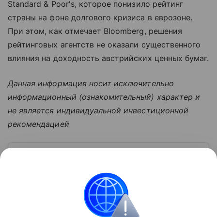
Standard & Poor's, которое понизило рейтинг
страны на фоне долгового кризиса в еврозоне.
При этом, как отмечает Bloomberg, решения
рейтинговых агентств не оказали существенного
влияния на доходность австрийских ценных бумаг.
Данная информация носит исключительно
информационный (ознакомительный) характер и
не является индивидуальной инвестиционной
рекомендацией
Узнать больше по теме
Эмитент: кто или что стоит за ценными
бумагами
Выпуск ценных бумаг помогает привлекать капитал.
Расскажем о крупнейших эмитентах и рисках при
работе с ними.