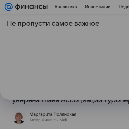
Аналитика
Инвестиции
Нед
Не пропусти самое важное
26 января 2026
Финансы Mail
АТОР предсказала ро
Саудовскую Аравию
Увеличение рейсов и расширение 
с запуском взаимного безвизовог
подстегнет турпоток между Росси
уверена глава Ассоциации туропе
Маргарита Полянская
Автор Финансы Mail