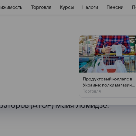
вижимость
Торговля
Курсы
Налоги
Пенсии
П
ст турпотока в
географии полетов наряду
Продуктовый коллапс в
о режима значительно
Украине: полки магазино
Торговля
пустеют на глазах
ей и Саудовской Аравией,
раторов (АТОР) Майя Ломидзе.