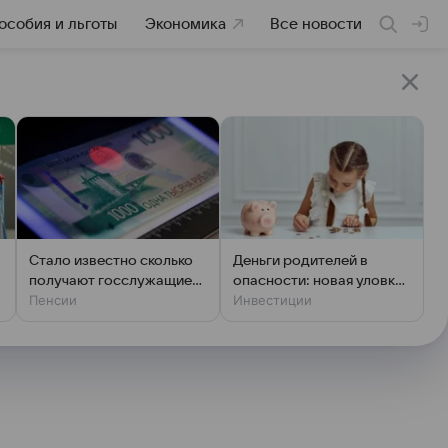
особия и льготы
Экономика
Все новости
Стало известно сколько
Деньги родителей в
в
получают госслужащие
опасности: новая уловка
Пенсии
Инвестиции
на пенсии
с детскими картами