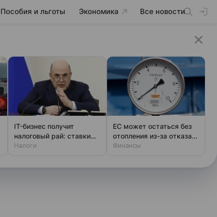
Пособия и льготы
Экономика
Все новости
IT-бизнес получит
ЕС может остаться без
налоговый рай: ставки
отопления из-за отказа
снижают до 3%
Налоги
ФРГ закупать газ
Финансы