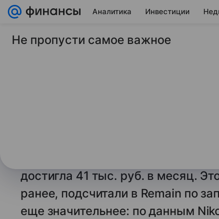
Аналитика
Инвестиции
Нед
Не пропусти самое важное
30 июня 2025
Коммерсантъ
Аренда в московски
подорожала почти н
году
Средняя ставка аренды рабочего
офисах (коворкингах) по итогам п
достигла 41 тыс. руб. в месяц. Э
ранее, подсчитали в Remain по за
еще значительнее: по данным Niko