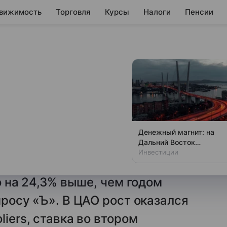
вижимость
Торговля
Курсы
Налоги
Пенсии
х коворкингах
а четверть в 2025
Денежный магнит: на
Дальний Восток
 места в московских сервисных
привлекут новые
Инвестиции
ервого полугодия 2025 года
инвестиции
то на 24,3% выше, чем годом
просу «Ъ». В ЦАО рост оказался
liers, ставка во втором