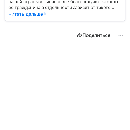
нашей страны и финансовое благополучие каждого
ее гражданина в отдельности зависит от такого
показателя, как ключевая ставка. От чего зависит
Читать дальше
ее размер, расскажем в материале с помощью
эксперта.
Поделиться