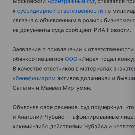
Московский
Арбитражный суд
отказался пр
к
субсидиарной ответственности
по миллиар
связана с объявленным в розыск бизнесмен
на документы суда сообщает РИА Новости.
Заявление о привлечении к ответственност
обанкротившегося
ООО
«Лира» подал конку
В качестве ответчиков в материалах значат
«
бенефициаром
активов должника» и бывши
Сапегин и Манвел Мкртумян.
Объясняя свое решение, суд подчеркнул, что
и Анатолий Чубайс — аффилированные лица.
какими-либо действиями Чубайса и неплат