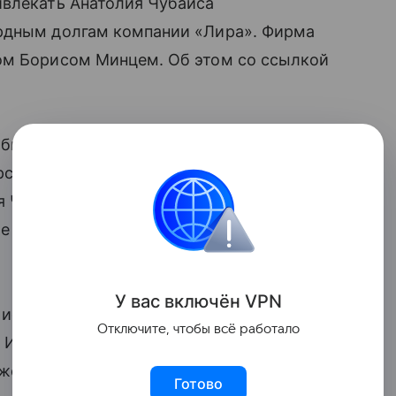
ивлекать Анатолия Чубайса
дным долгам компании «Лира». Фирма
ом Борисом Минцем. Об этом со ссылкой
и бывших контролирующих лиц
рсный управляющий Кирилл Ноготков.
ся Чубайс, названный истцом
е генеральные директора Николай
У вас включ
ён
V
P
N
 истец не доказал, что ООО «Лира»
Отключите, чтобы всё работало
 И причинно-следственная связь между
ежеспособностью должника
Готово