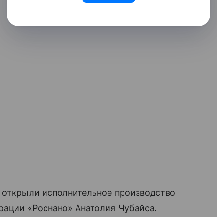
ы открыли исполнительное производство
рации «Роснано» Анатолия Чубайса.