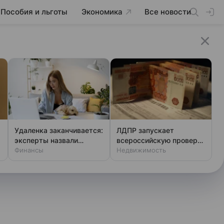
Пособия и льготы
Экономика
Все новости
Удаленка заканчивается:
ЛДПР запускает
эксперты назвали
всероссийскую проверку
настоящую причину
Финансы
обоснованности тарифов
Недвижимость
возврата в офис
ЖКХ