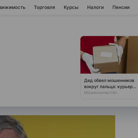
вижимость
Торговля
Курсы
Налоги
Пенсии
тказался
 к
 долги «Лиры»
Дед обвел мошенников
вокруг пальца: курьер
виями Чубайса
осталась без денег
Мошенничество
ии.