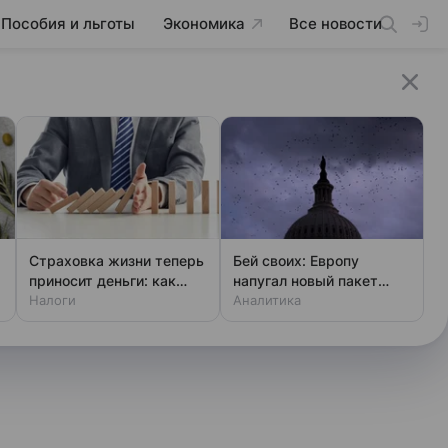
Пособия и льготы
Экономика
Все новости
Страховка жизни теперь
Бей своих: Европу
приносит деньги: как
напугал новый пакет
получить вычет
Налоги
«адских санкций» США
Аналитика