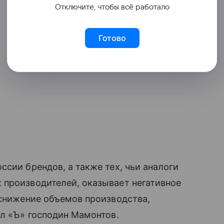
Отключите, чтобы всё работало
Готово
сии брендов, а также тех, чьи аналоги
 производителей, оказывает негативное
 снижение объемов производства,
ал «Ъ» господин Мамонтов.