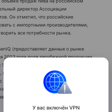
м объеме продаж пива на российском
тельный директор Ассоциации
ов. Он отметил, что российские
овать с импортными производителями,
ворить все потребности рынка.
senIQ (предоставляет данные о рынке
ая 2023 года доля зарубежной продукции
 5,5% до 6,8%, в натуральном
, согласно информации ЦРПТ (оператор
с в 2024 году на 18%. При этом, как
ка фиксируют проблемы ввоза в Россию
авообладателей.
У вас включ
ён
V
P
N