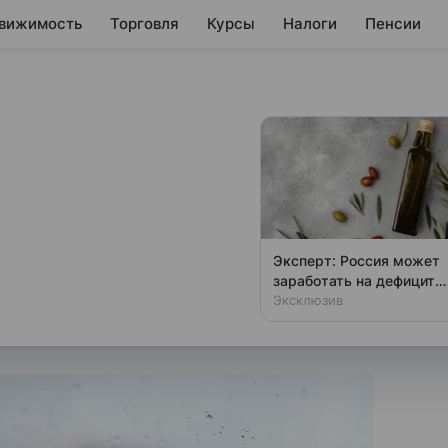
вижимость
Торговля
Курсы
Налоги
Пенсии
йских компаний
5% пивоваренного
Эксперт: Россия может
заработать на дефиците
рить все потребности рынка,
оливкового масла
Эксклюзив